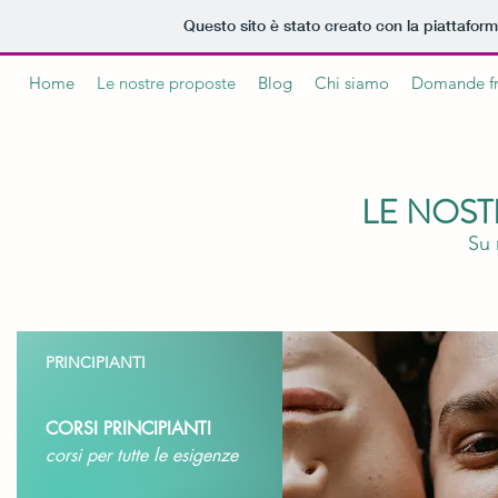
Questo sito è stato creato con la piattafor
Home
Le nostre proposte
Blog
Chi siamo
Domande fr
LE NOST
Su 
PRINCIPIANTI
CORSI PRINCIPIANTI
corsi per tutte le esigenze