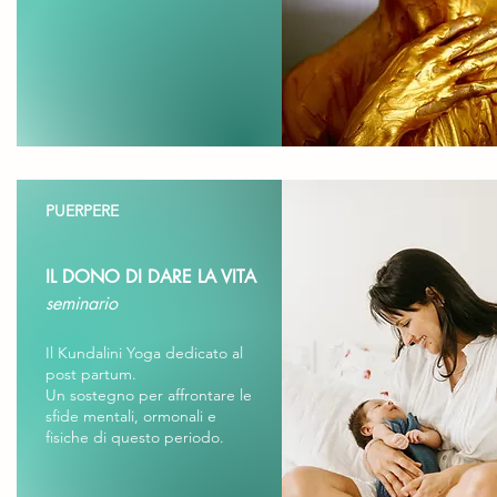
PUERPERE
IL DONO DI DARE LA VITA
seminario
Il Kundalini Yoga dedicato al
post partum.
Un sostegno per affrontare le
sfide mentali, ormonali e
fisiche di questo periodo.