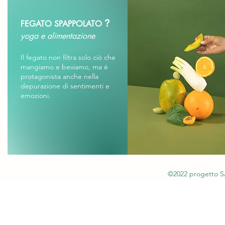
?
FEGATO SPAPPOLATO
yoga e alimentazione
Il fegato non filtra solo ciò che
mangiamo e beviamo, ma è
protagonista anche nella
depurazione di sentimenti e
emozioni.
©2022 progetto 